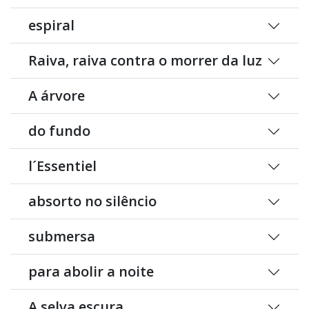
espiral
Raiva, raiva contra o morrer da luz
A árvore
do fundo
l´Essentiel
absorto no silêncio
submersa
para abolir a noite
A selva escura