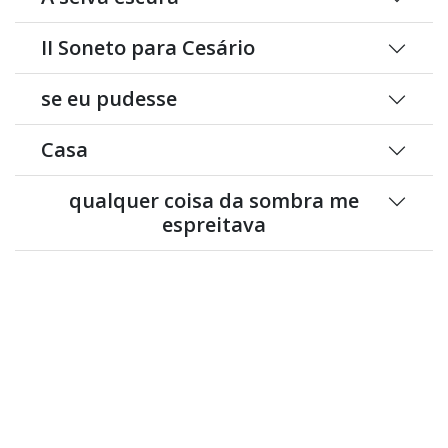
II Soneto para Cesário
se eu pudesse
Casa
qualquer coisa da sombra me
espreitava
Explicar a manhã
Esquecer alguém
na imóvel luz dos dias de Verão
o girassol